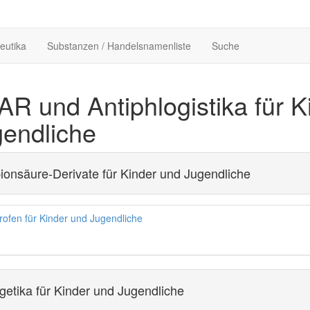
eutika
Substanzen / Handelsnamenliste
Suche
R und Antiphlogistika für K
endliche
ionsäure-Derivate für Kinder und Jugendliche
rofen für Kinder und Jugendliche
getika für Kinder und Jugendliche