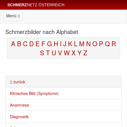
SCHMERZ
NETZ ÖSTERREICH
Menü
Schmerzbilder nach Alphabet
A
B
C
D
E
F
G
H
I
J
K
L
M
N
O
P
Q
R
S
T
U
V
W
X
Y
Z
zurück
Klinisches Bild (Symptome)
Anamnese
Diagnostik