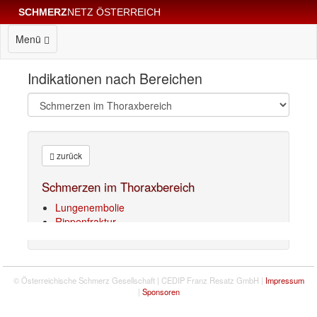
SCHMERZ
NETZ ÖSTERREICH
Menü
Indikationen nach Bereichen
zurück
Schmerzen im Thoraxbereich
Lungenembolie
Rippenfraktur
© Österreichische Schmerz Gesellschaft | CEDIP Franz Resatz GmbH |
Impressum
|
Sponsoren